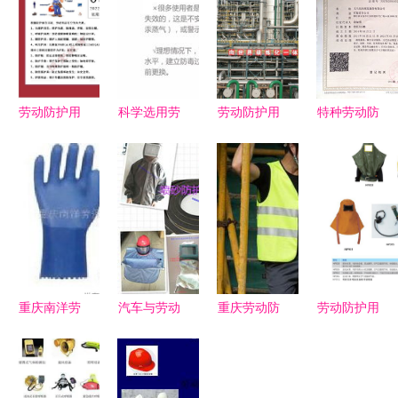
劳动防护用
科学选用劳
劳动防护用
特种劳动防
品的分类解
动防护用
品使用及维
护用品报价
析
品，筑牢职
护保养标准
与厂家选择
业安全健康
指南
防线
重庆南洋劳
汽车与劳动
重庆劳动防
劳动防护用
保用品 专
防护用品报
护用品与展
品 守护劳
业防护手套
价及厂家选
示器材 安
动者安全健
系列与劳动
择指南
全生产与专
康的坚实防