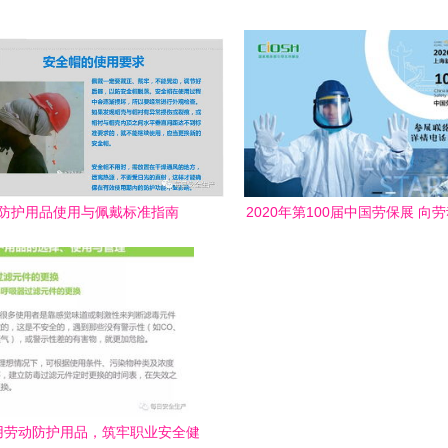
n**第一章 概述**\n1.1 PPE定义与重
下载
- 定义 PPE指用于保护劳动者免受
所危害的个人装备，如安全帽、护
套等。\n- 重要性 PPE是防护工
的最后一道防线，尤其当其他控制
如工程控制）无法完全消除风险
格的人工PPE不可或缺。《安全生
防护用品使用与佩戴标准指南
2020年第100届中国劳保展 向
明确规定，用人单位必须提供并确
品的百年匠心致敬
使用PPE。未正确使用带来的伤亡
数据表明，超过60%的物理伤害可
PPE避免。\n\n1.2 培训目标\n-
确保员工掌握常见
用劳动防护用品，筑牢职业安全健