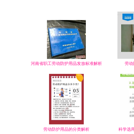
道多少？
**\n\
要性\n
工作场
目镜、手
作危害
措施（
时，合
河南省职工劳动防护用品发放标准解析
劳动
产法》
保正确
事件有
通过标准化
劳动防护用品的分类解析
科学选